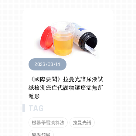
2023/03/14
《國際要聞》拉曼光譜尿液試
紙檢測癌症代謝物讓癌症無所
遁形
機器學習演算法
拉曼光譜
醫學領域