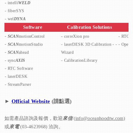
-
intelli
WELD
-
fiberSYS
-
wel
DYNA
Software
Calibration Solutions
Co
-
SCAN
motionControl
-
correXion pro
-
RTC C
-
SCAN
motionStudio
-
laserDESK 3D Calibration
-
-
-
Open I
-
SCAN
ahead
Wizard
-
sync
AXIS
-
CalibrationLibrary
-
RTC Software
-
laserDESK
-
StreamParser
►
Official Website
(請點選)
如需產品諮詢及報價，歡迎
來信
(
info@oceanhoodtw.com
)
或
來電
(
03-4623968
) 洽詢。