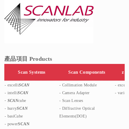
產品項目 Products
Scan Systems
Scan Components
z A
- excelli
SCAN
-
Collimation Module
-
excell
-
intelli
SCAN
-
Camera Adapter
-
vario
-
SCAN
cube
-
Scan Lenses
-
hurry
SCAN
-
Diffractive Optical
-
basiCube
Elements(DOE)
-
power
SCAN