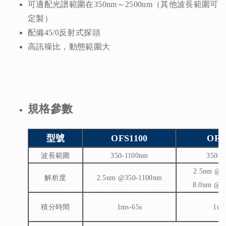
可適配光譜範圍在350nm～2500nm（其他波長範圍可
定製）
配備45/0反射式探頭
高訊噪比，動態範圍大
規格參數
型號
OFS1100
OFS
波長範圍
350-1100nm
350-1
2.5nm @3
解析度
2.5nm @350-1100nm
8.0nm @9
積分時間
1ms-65s
1ms