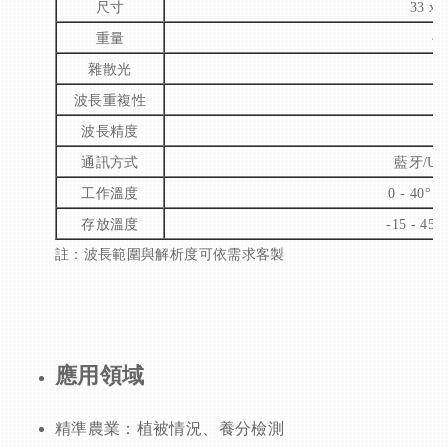
尺寸
33 x 
重量
~5
雜散光
≤
波長重複性
0
波長精度
0
通訊方式
藍牙/USB
工作溫度
0 - 40° C
存放溫度
-15 - 45° 
註：波長範圍與解析度可依需求客製
應用領域
精準農業：植被情況、養分檢測