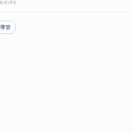
纖(束)導管
)導管