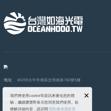
地址
40255台中市南區忠明南路760號5樓
電話
03-4623968
×
我們將使用cookie等資訊來優化您的體
信箱
info@oceanhoodtw.com
驗，繼續瀏覽即表示您同意我們使用。欲
瞭解詳細內容，請詳閱
隱私權保護政策