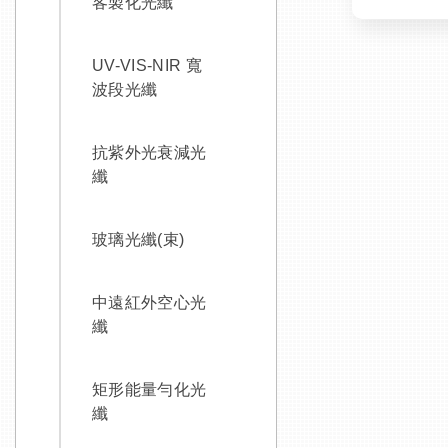
客製化光纖
UV-VIS-NIR 寬
波段光纖
抗紫外光衰減光
纖
玻璃光纖(束)
中遠紅外空心光
纖
矩形能量勻化光
纖