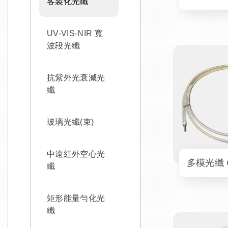
客製化光纖
UV-VIS-NIR 寬
波段光纖
抗紫外光衰減光
纖
玻璃光纖(束)
中遠紅外空心光
纖
矩形能量勻化光
纖