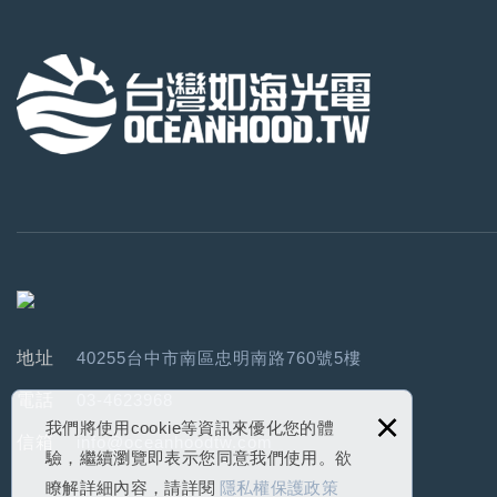
地址
40255台中市南區忠明南路760號5樓
電話
03-4623968
×
我們將使用cookie等資訊來優化您的體
信箱
info@oceanhoodtw.com
驗，繼續瀏覽即表示您同意我們使用。欲
瞭解詳細內容，請詳閱
隱私權保護政策